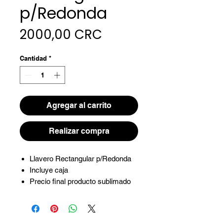
p/Redonda
Precio
2000,00 CRC
Cantidad
*
Agregar al carrito
Realizar compra
Llavero Rectangular p/Redonda
Incluye caja
Precio final producto sublimado
con iva
Envia el diseño a
hola@margaritacr.com o wh