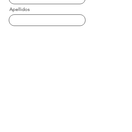
Apellidos
Email
Mensaje
Enviar
visita
mis tiendas