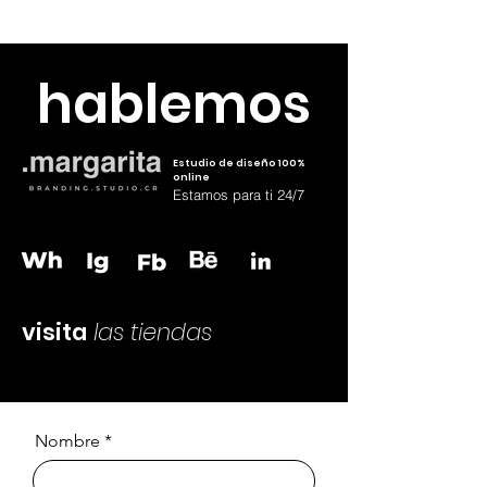
83795126
hablemos
Estudio de diseño 100%
online
Estamos para ti 24/7
visita
las tiendas
Nombre