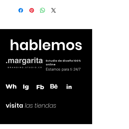
con iva
Envia el diseño a
hola@margaritacr.com o wh
83795126
hablemos
Estudio de diseño 100%
online
Estamos para ti 24/7
visita
las tiendas