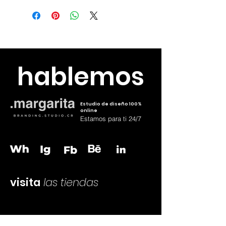
Precio final producto sublimado
con iva
Envia el diseño a
hola@margaritacr.com o wh
83795126
hablemos
Estudio de diseño 100%
online
Estamos para ti 24/7
visita
las tiendas