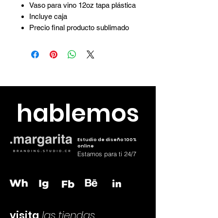
Vaso para vino 12oz tapa plástica
Incluye caja
Precio final producto sublimado
con iva
Envia el diseño a
hola@margaritacr.com o wh
83795126
hablemos
Estudio de diseño 100%
online
Estamos para ti 24/7
visita
las tiendas