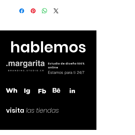
Precio final producto sublimado
con iva
Envia el diseño a
hola@margaritacr.com o wh
83795126
hablemos
Estudio de diseño 100%
online
Estamos para ti 24/7
visita
las tiendas