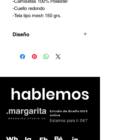
-Camisetas 100% Poliéster
-Cuello redondo
-Tela tipo mesh 150 grs.
Diseño
Coordina el diseño vía whatsapp
7288-6907
hablemos
Estudio de diseño 100%
online
Estamos para ti 24/7