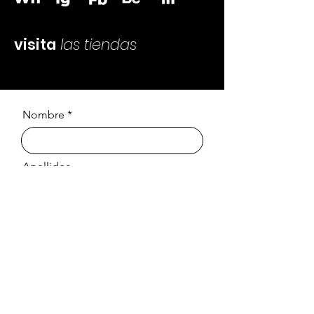
visita
las tiendas
Nombre
Apellidos
Email
Mensaje