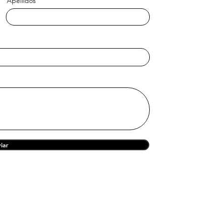
Apellidos
iar